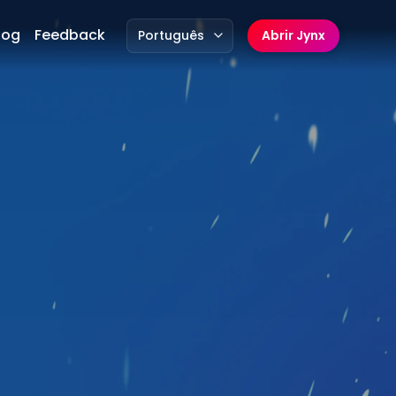
log
Feedback
Português
Abrir Jynx