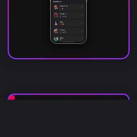
Chat Global
Terlibat dalam percakapan real-time
dengan gamer di seluruh dunia melalui
chat global. Menonjol dengan ELO-mu,
temukan rekan tim yang sesuai dengan